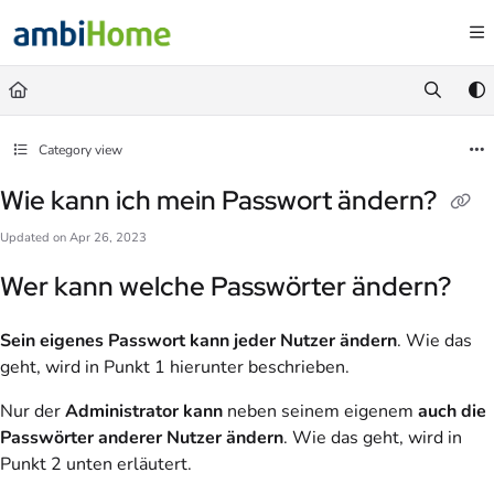
Documentation Index
Fetch the complete documentation index at:
https://faq.ambihome.com/llms.txt
Use this file to discover all available pages before exploring further.
Category view
Wie kann ich mein Passwort ändern?
Updated on
Apr 26, 2023
Wer kann welche Passwörter ändern?
Sein eigenes Passwort kann jeder Nutzer ändern
. Wie das
geht, wird in Punkt 1 hierunter beschrieben.
Nur der
Administrator kann
neben seinem eigenem
auch die
Passwörter anderer Nutzer ändern
. Wie das geht, wird in
Punkt 2 unten erläutert.