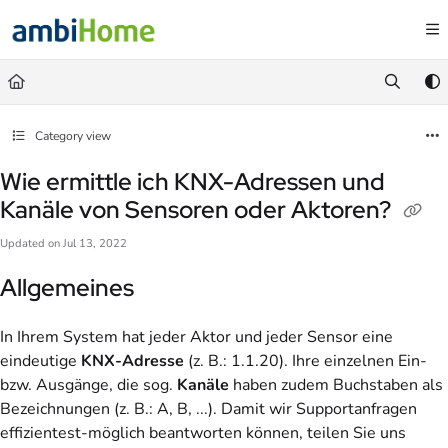
Documentation Index
Fetch the complete documentation index at:
https://faq.ambihome.com/llms.txt
Use this file to discover all available pages before exploring further.
Category view
Wie ermittle ich KNX-Adressen und
Kanäle von Sensoren oder Aktoren?
Updated on
Jul 13, 2022
Allgemeines
In Ihrem System hat jeder Aktor und jeder Sensor eine
eindeutige
KNX-Adresse
(z. B.: 1.1.20). Ihre einzelnen Ein-
bzw. Ausgänge, die sog.
Kanäle
haben zudem Buchstaben als
Bezeichnungen (z. B.: A, B, ...). Damit wir Supportanfragen
effizientest-möglich beantworten können, teilen Sie uns