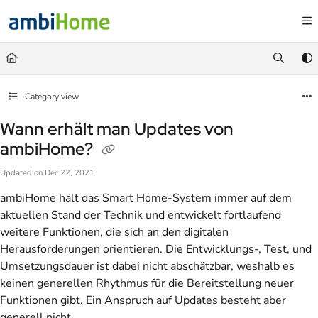
Documentation Index
Fetch the complete documentation index at:
https://faq.ambihome.com/llms.txt
Use this file to discover all available pages before exploring further.
Category view
Wann erhält man Updates von
ambiHome?
Updated on
Dec 22, 2021
ambiHome hält das Smart Home-System immer auf dem
aktuellen Stand der Technik und entwickelt fortlaufend
weitere Funktionen, die sich an den digitalen
Herausforderungen orientieren. Die Entwicklungs-, Test, und
Umsetzungsdauer ist dabei nicht abschätzbar, weshalb es
keinen generellen Rhythmus für die Bereitstellung neuer
Funktionen gibt. Ein Anspruch auf Updates besteht aber
generell nicht.