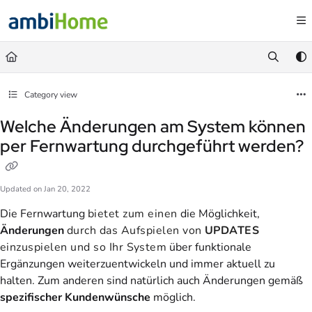
Documentation Index
Fetch the complete documentation index at:
https://faq.ambihome.com/llms.txt
Use this file to discover all available pages before exploring further.
Category view
Welche Änderungen am System können
per Fernwartung durchgeführt werden?
Updated on
Jan 20, 2022
Die Fernwartung
bietet zum einen
die Möglichkeit,
Änderungen
durch das Aufspielen von
UPDATES
einzuspielen und so Ihr System
über funktionale
Ergänzungen weiterzuentwickeln und immer aktuell zu
halten. Zum anderen sind natürlich auch Änderungen gemäß
spezifischer Kundenwünsche
möglich.