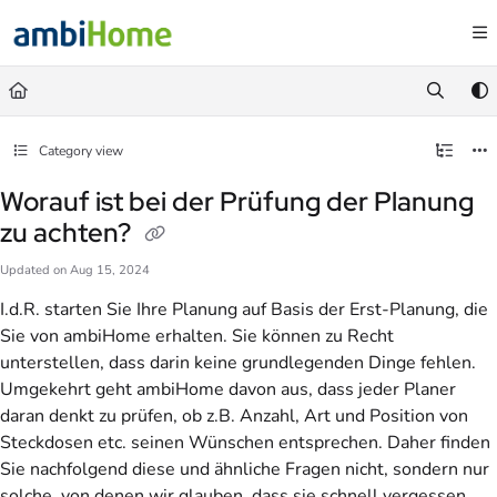
Documentation Index
Fetch the complete documentation index at:
https://faq.ambihome.com/llms.txt
Use this file to discover all available pages before exploring further.
Category view
Worauf ist bei der Prüfung der Planung
zu achten?
Updated on
Aug 15, 2024
I.d.R. starten Sie Ihre Planung auf Basis der Erst-Planung, die
Sie von ambiHome erhalten. Sie können zu Recht
unterstellen, dass darin keine grundlegenden Dinge fehlen.
Umgekehrt geht ambiHome davon aus, dass jeder Planer
daran denkt zu prüfen, ob z.B. Anzahl, Art und Position von
Steckdosen etc. seinen Wünschen entsprechen. Daher finden
Sie nachfolgend diese und ähnliche Fragen nicht, sondern nur
solche, von denen wir glauben, dass sie schnell vergessen