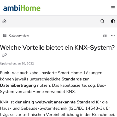
Documentation Index
Fetch the complete documentation index at:
https://faq.ambihome.com/llms.txt
Use this file to discover all available pages before exploring further.
Category view
Welche Vorteile bietet ein KNX-System?
Updated on
Jan 20, 2022
Funk- wie auch kabel-basierte Smart Home-Lösungen
können jeweils unterschiedliche
Standards zur
Datenübertragung
nutzen. Das kabelbasierte, sog. Bus-
System von ambiHome verwendet KNX.
KNX ist
der einzig weltweit anerkannte
Standard
für die
Haus- und Gebäude-Systemtechnik (ISO/IEC 14543-3). Er
trägt so zur technischen Vereinheitlichung in der Branche bei.