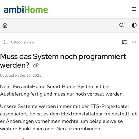
Documentation Index
Fetch the complete documentation index at:
https://faq.ambihome.com/llms.txt
Use this file to discover all available pages before exploring further.
Category view
Muss das System noch programmiert
werden?
Updated on
Dec 20, 2021
Nein. Ein ambiHome Smart Home-System ist bei
Auslieferung fertig und muss nur noch verbaut werden.
Unsere Systeme werden immer mit der ETS-Projektdatei
ausgeliefert. So ist es dem Elektroinstallateur freigestellt, ob
er Änderungen vornehmen möchte, um beispielsweise
weitere Funktionen oder Geräte einzubinden.